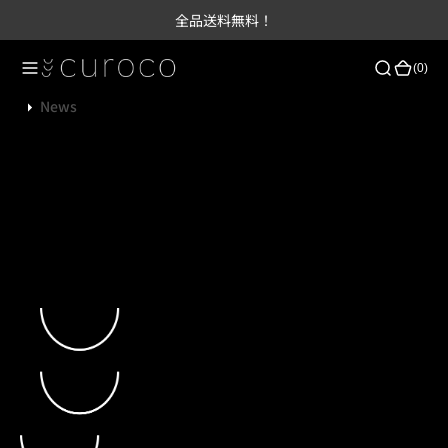
ツ
全品送料無料！
に
進
(0)
(0)
む
News
Scroll